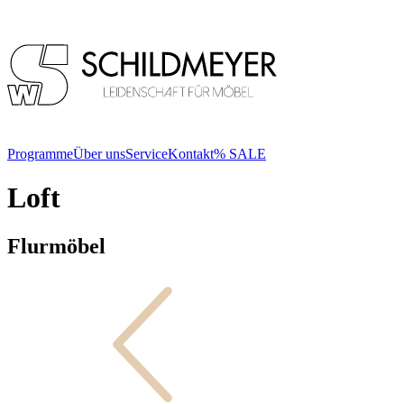
Programme
Über uns
Service
Kontakt
% SALE
Loft
Flur­möbel