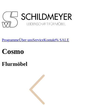
Programme
Über uns
Service
Kontakt
% SALE
Cosmo
Flur­möbel