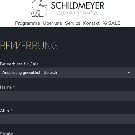
Programme
Über uns
Service
Kontakt
% SALE
Bewerbung
Bewerbung für / als
Bitte nicht ausfüllen
Name
*
Alter
*
Straße